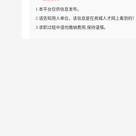
1.本平台仅供信息发布。
2.请告知用人单位，该信息是在商城人才网上看到的
3.求职过程中请勿缴纳费用,保持谨慎。
栏目导航:
职位搜索
简历中心
名企展示
一句话
套餐标准
金币充值
意见建议
联系我