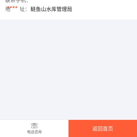
联系手机：
****
地 址：
鲢鱼山水库管理局
返回首页
电话咨询